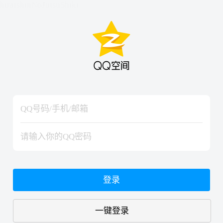
hiraishinNoJutsuShiki
hiraishinNoJutsuShiki
登录
一键登录